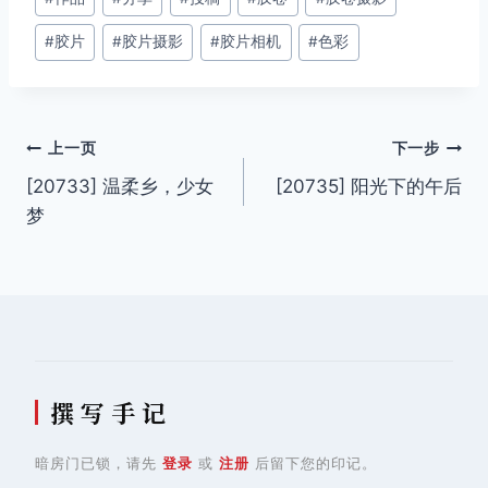
章
#
胶片
#
胶片摄影
#
胶片相机
#
色彩
标
签：
文
上一页
下一步
[20733] 温柔乡，少女
[20735] 阳光下的午后
章
梦
导
航
撰 写 手 记
暗房门已锁，请先
登录
或
注册
后留下您的印记。