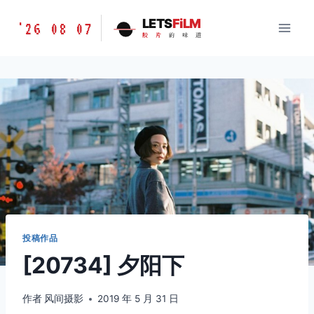
跳
胶
LETS
FiLM
'26 08 07
到
胶
片
的
味
道
片
内
的
容
味
道
LETSFILM
投稿作品
[20734] 夕阳下
作者
风间摄影
2019 年 5 月 31 日