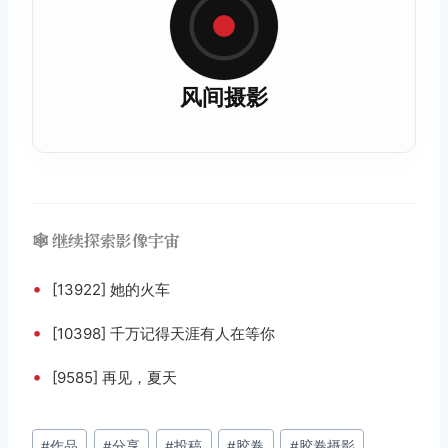
风间摄影
🕸️ 继续探索影像宇宙
•
[13922] 她的火车
•
[10398] 千万记得天涯有人在等你
•
[9585] 再见，夏天
文
#
作品
#
分享
#
投稿
#
胶卷
#
胶卷摄影