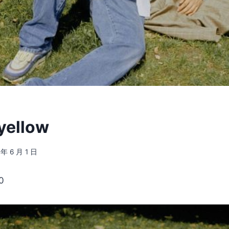
yellow
 年 6 月 1 日
0