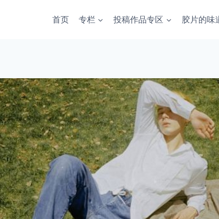
首页
专栏
投稿作品专区
胶片的味