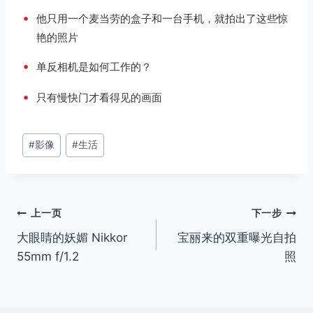
•
他只用一个麦当劳的盒子和一台手机，就拍出了这些惊
艳的照片
取消
搜索
•
单反相机是如何工作的？
•
只有慢快门才看得见的画面
文
#
影像
#
生活
章
标
签：
文
上一页
下一步
大眼睛的妖媚 Nikkor
宝丽来的双重曝光自拍
章
55mm f/1.2
照
导
航