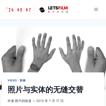
跳
胶
LETS
FiLM
'26 08 07
到
胶
片
的
味
道
片
内
的
容
味
道
LETSFILM
VIDEO · 影像
照片与实体的无缝交替
作者
胶片的味道
2013 年 7 月 17 日