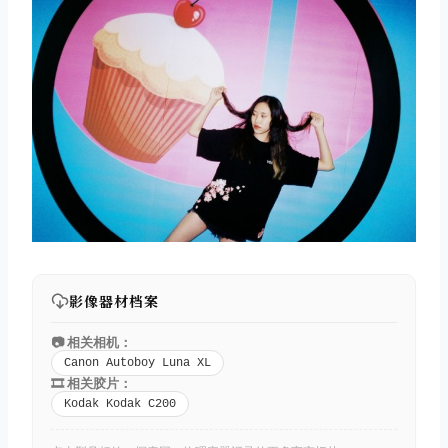
影像器材档案
📷 相关相机：
Canon Autoboy Luna XL
🎞️ 相关胶片：
Kodak Kodak C200