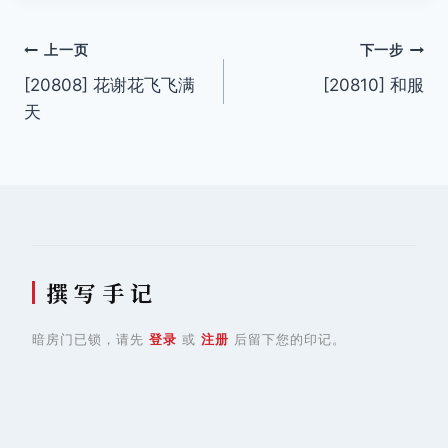
文
上一页
下一步
[20808] 花谢花飞飞满
[20810] 和服
章
天
导
航
撰 写 手 记
暗房门已锁，请先
登录
或
注册
后留下您的印记。