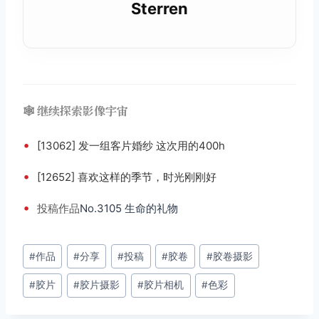
Sterren
🕸️ 继续探索影像宇宙
•
[13062] 发一组客片婚纱 这次用的400h
•
[12652] 喜欢这样的季节，时光刚刚好
•
投稿
作品
No.3105 生命的礼物
文
#
作品
#
分享
#
投稿
#
胶卷
#
胶卷摄影
章
#
胶片
#
胶片摄影
#
胶片相机
#
色彩
标
签：