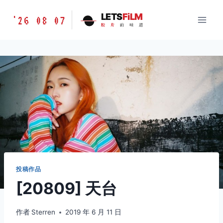
跳
胶
LETS
FiLM
'26 08 07
到
胶
片
的
味
道
片
内
的
容
味
道
LETSFILM
投稿作品
[20809] 天台
作者
Sterren
2019 年 6 月 11 日