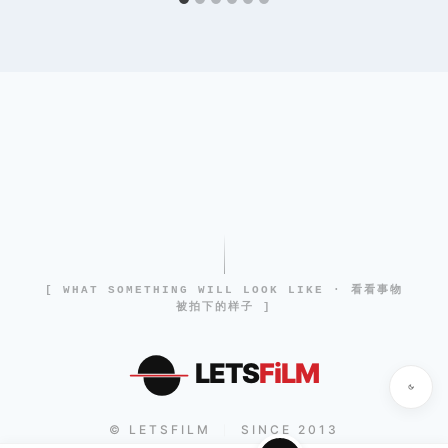
[ WHAT SOMETHING WILL LOOK LIKE · 看看事物
被拍下的样子 ]
LETS
FiLM
© LETSFILM
SINCE 2013
|