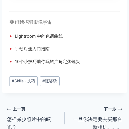
🕸️ 继续探索影像宇宙
•
Lightroom 中的色调曲线
•
手动对焦入门指南
•
10个小技巧助你玩转广角定焦镜头
文
#
Skills · 技巧
#
涨姿势
章
标
签：
文
上一页
下一步
怎样减少照片中的眩
一旦你决定要去买那台
章
光？
新相机。。。