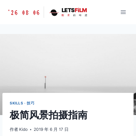
跳
胶
LETS
FiLM
'26 08 06
到
胶
片
的
味
道
片
内
的
容
味
道
LETSFILM
SKILLS · 技巧
极简风景拍摄指南
作者
Kido
2019 年 6 月 17 日