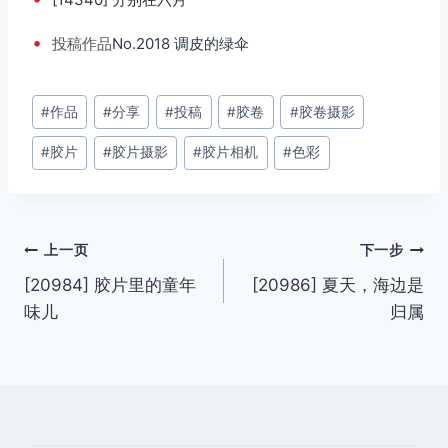
•
投稿
作品
No.2018 调皮的绿伞
文
#
作品
#
分享
#
投稿
#
胶卷
#
胶卷摄影
章
#
胶片
#
胶片摄影
#
胶片相机
#
色彩
标
签：
文
上一页
下一步
[20984] 胶片里的童年
[20986] 夏天，海边是
章
味儿
归属
导
航