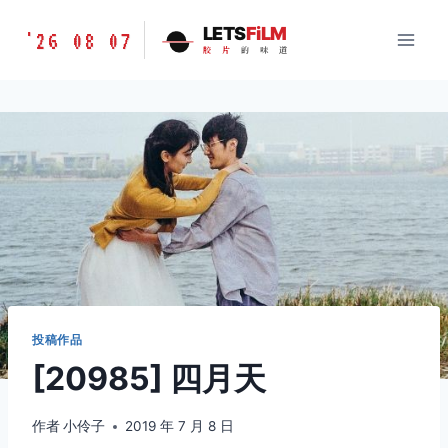
跳
胶
LETS
FiLM
'26 08 07
到
胶
片
的
味
道
片
内
的
容
味
道
LETSFILM
投稿作品
[20985] 四月天
作者
小伶子
2019 年 7 月 8 日