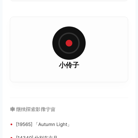
小伶子
🕸️ 继续探索影像宇宙
•
[19565] 「Autumn Light」
•
[14340] 分别在六月