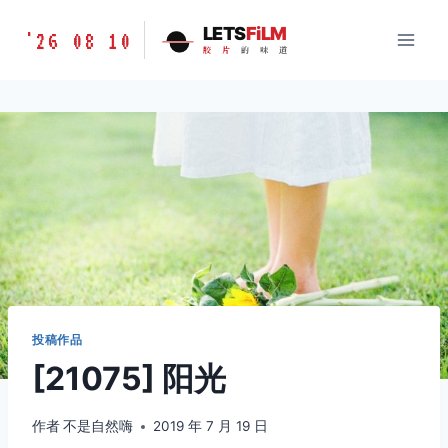
跳
胶
LETS
FiLM
'26 08 10
到
胶
片
的
味
道
片
内
的
容
味
道
LETSFILM
投稿作品
[21075] 阳光
作者
不是自然嗨
2019 年 7 月 19 日