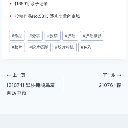
•
[16591] 亲子记录
•
投稿
作品
No.5813 逐步丈量的京城
文
#
作品
#
分享
#
投稿
#
胶卷
#
胶卷摄影
章
#
胶片
#
胶片摄影
#
胶片相机
#
色彩
标
签：
文
上一页
下一步
[21074] 繁枝拥鹊鸟羞
[21076] 森
章
向房中顾
导
航