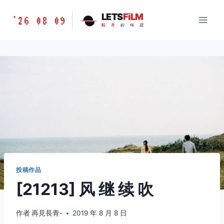
跳
胶
LETS
FiLM
'26 08 09
到
胶
片
的
味
道
片
内
的
容
味
道
LETSFILM
投稿作品
[21213] 风 继 续 吹
作者
再見長青-
2019 年 8 月 8 日