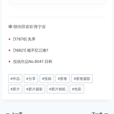
🕸️ 继续探索影像宇宙
•
[17676] 失序
•
[16821] 能不忆江南?
•
投稿
作品
No.6041 日和
文
#
作品
#
分享
#
投稿
#
胶卷
#
胶卷摄影
章
#
胶片
#
胶片摄影
#
胶片相机
#
色彩
标
签：
上一页
下一步