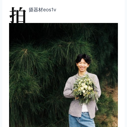
拍
摄器材eos1v