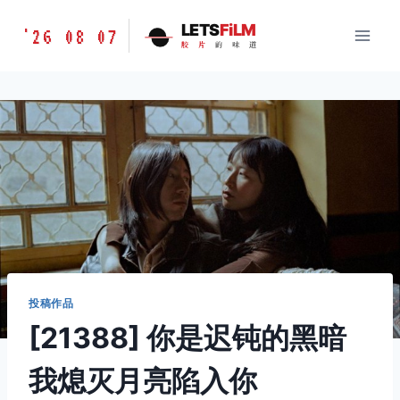
跳
胶
LETS
FiLM
'26 08 07
到
胶
片
的
味
道
片
内
的
容
味
道
LETSFILM
投稿作品
[21388] 你是迟钝的黑暗
我熄灭月亮陷入你