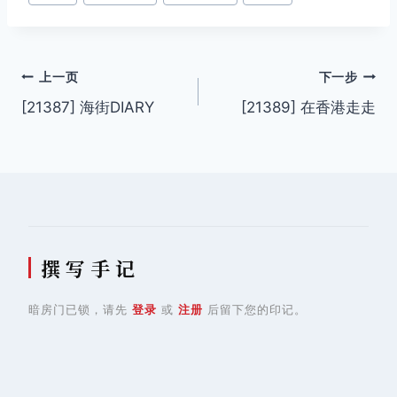
签：
文
上一页
下一步
[21387] 海街DIARY
[21389] 在香港走走
章
导
航
撰 写 手 记
暗房门已锁，请先
登录
或
注册
后留下您的印记。