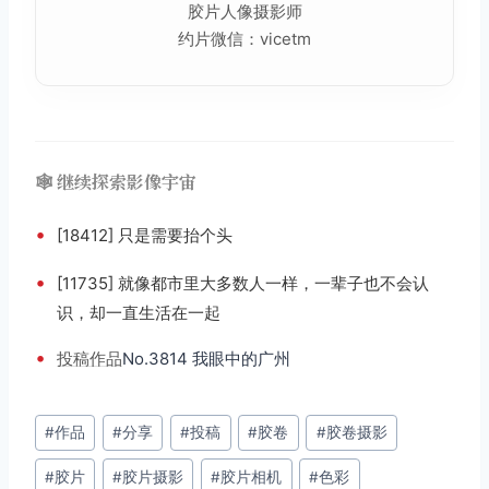
胶片人像摄影师
约片微信：vicetm
🕸️ 继续探索影像宇宙
•
[18412] 只是需要抬个头
•
[11735] 就像都市里大多数人一样，一辈子也不会认
识，却一直生活在一起
•
投稿
作品
No.3814 我眼中的广州
文
#
作品
#
分享
#
投稿
#
胶卷
#
胶卷摄影
章
#
胶片
#
胶片摄影
#
胶片相机
#
色彩
标