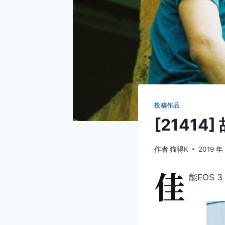
投稿作品
[21414
作者
猫得K
2019 年
佳
能EOS 3