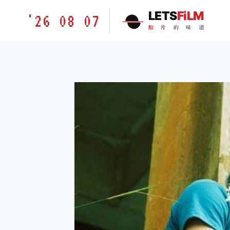
跳
胶
LETS
FiLM
'26 08 07
到
片
胶
片
的
味
道
内
的
容
味
道
LETSFILM