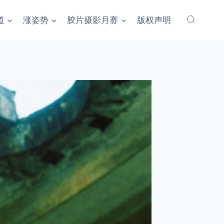
道
涨姿势
胶片摄影月赛
版权声明