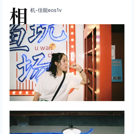
相
机-佳能eos1v