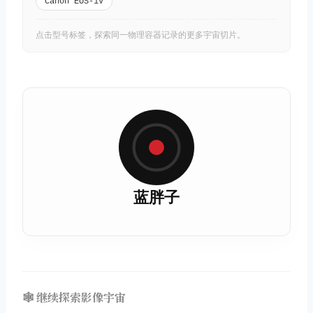
Canon EOS-1V
点击型号标签，探索同一物理容器记录的更多宇宙切片。
蓝胖子
🕸️ 继续探索影像宇宙