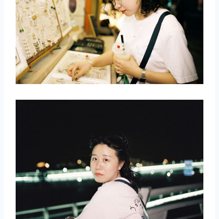
取消
搜索