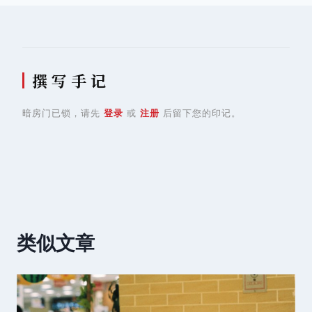
航
撰 写 手 记
暗房门已锁，请先
登录
或
注册
后留下您的印记。
类似文章