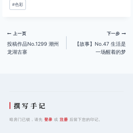
签：
#
色彩
文
上一页
下一步
投稿作品No.1299 潮州
【故事】No.47 生活是
章
龙湖古寨
一场醒着的梦
导
航
撰 写 手 记
暗房门已锁，请先
登录
或
注册
后留下您的印记。