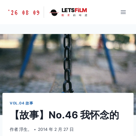
跳
胶
LETS
FiLM
'26 08 09
到
胶
片
的
味
道
片
内
的
容
味
道
LETSFILM
VOL.04 故事
【故事】No.46 我怀念的
作者
浮生。
2014 年 2 月 27 日