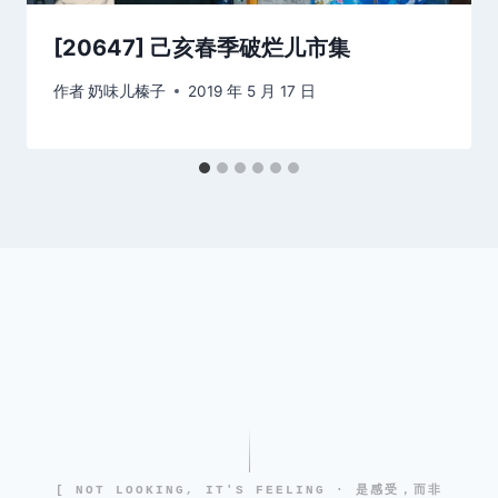
[20647] 己亥春季破烂儿市集
作者
奶味儿榛子
2019 年 5 月 17 日
[ NOT LOOKING, IT'S FEELING · 是感受，而非