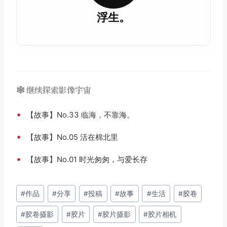
浮生。
🕸️ 继续探索影像宇宙
•
【故事】No.33 临海，不靠海。
•
【故事】No.05 活在棉北里
•
【故事】No.01 时光匆匆，与爱长存
文
#
作品
#
分享
#
投稿
#
故事
#
生活
#
胶卷
章
#
胶卷摄影
#
胶片
#
胶片摄影
#
胶片相机
标