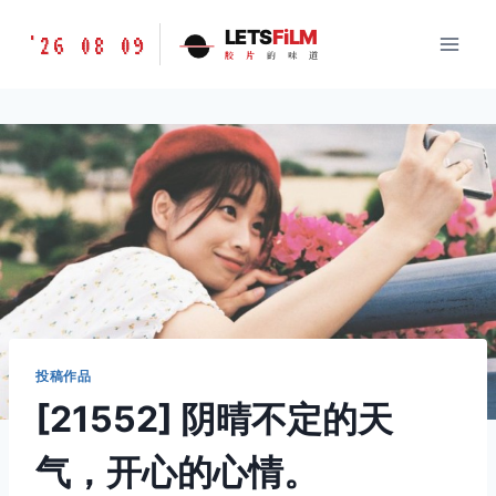
跳
胶
LETS
FiLM
'26 08 09
到
胶
片
的
味
道
片
内
的
容
味
道
LETSFILM
投稿作品
[21552] 阴晴不定的天
气，开心的心情。