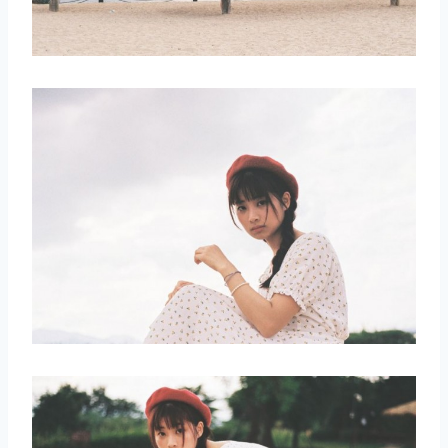
取消
搜索