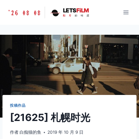
跳
胶
LETS
FiLM
'26 08 08
到
胶
片
的
味
道
片
内
的
容
味
道
LETSFILM
投稿作品
[21625] 札幌时光
作者
白痴猫的鱼
2019 年 10 月 9 日