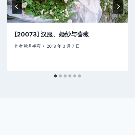
[20073] 汉服、婚纱与蔷薇
作者
秋月半弯
2019 年 3 月 7 日