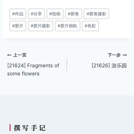
文
#
作品
#
分享
#
投稿
#
胶卷
#
胶卷摄影
章
#
胶片
#
胶片摄影
#
胶片相机
#
色彩
标
签：
文
上一页
下一步
[21624] Fragments of
[21626] 游乐园
章
some flowers
导
航
撰 写 手 记