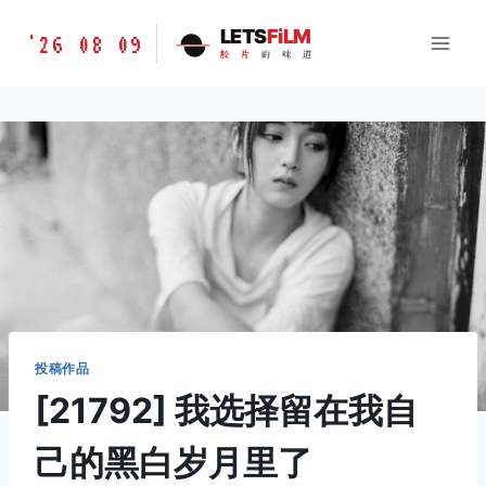
跳
胶
LETS
FiLM
'26 08 09
到
胶
片
的
味
道
片
内
的
容
味
道
LETSFILM
投稿作品
[21792] 我选择留在我自
己的黑白岁月里了