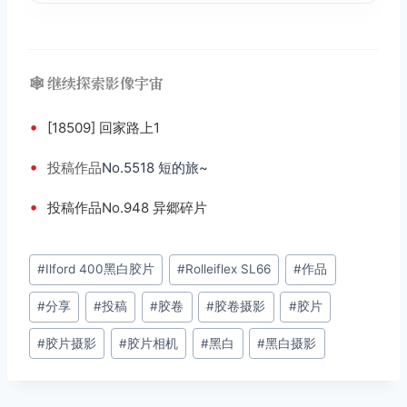
🕸️ 继续探索影像宇宙
•
[18509] 回家路上1
•
投稿
作品
No.5518 短的旅~
•
投稿作品No.948 异郷碎片
文
#
Ilford 400黑白胶片
#
Rolleiflex SL66
#
作品
章
#
分享
#
投稿
#
胶卷
#
胶卷摄影
#
胶片
标
签：
#
胶片摄影
#
胶片相机
#
黑白
#
黑白摄影