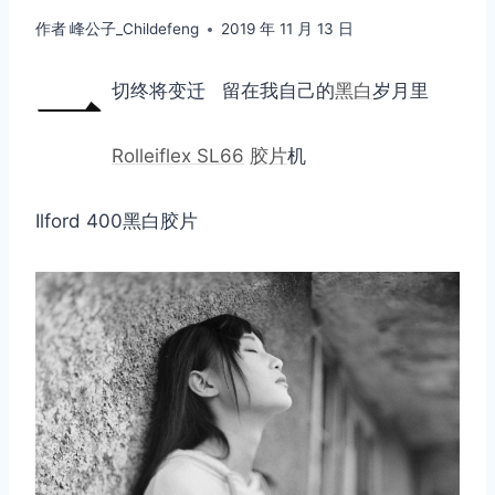
作者
峰公子_Childefeng
2019 年 11 月 13 日
一
切终将变迁 留在我自己的
黑白
岁月里
Rolleiflex SL66
胶片
机
Ilford 400黑白胶片