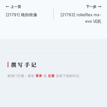
文
上一页
下一步
[21791] 晚秋映像
[21793] rolleiflex mx-
章
evs 试机
导
航
撰 写 手 记
暗房门已锁，请先
登录
或
注册
后留下您的印记。