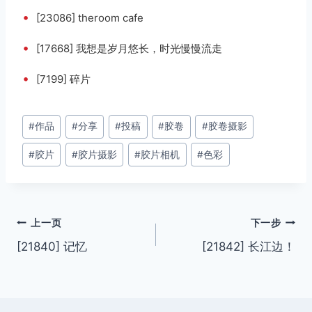
•
[23086] theroom cafe
•
[17668] 我想是岁月悠长，时光慢慢流走
•
[7199] 碎片
文
#
作品
#
分享
#
投稿
#
胶卷
#
胶卷摄影
章
#
胶片
#
胶片摄影
#
胶片相机
#
色彩
标
签：
文
上一页
下一步
[21840] 记忆
[21842] 长江边！
章
导