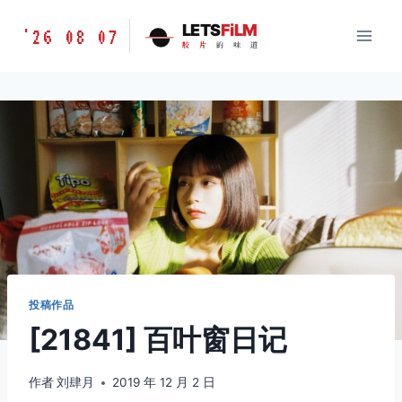
跳
胶
LETS
FiLM
'26 08 07
到
胶
片
的
味
道
片
内
的
容
味
道
LETSFILM
投稿作品
[21841] 百叶窗日记
作者
刘肆月
2019 年 12 月 2 日