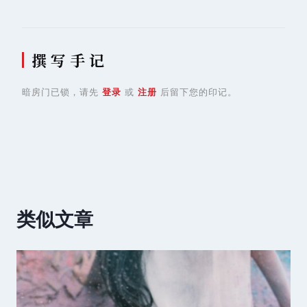
航
撰 写 手 记
暗房门已锁，请先
登录
或
注册
后留下您的印记。
类似文章