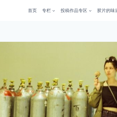
首页
专栏
投稿作品专区
胶片的味