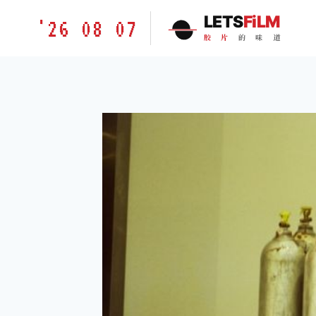
跳
胶
LETS
FiLM
'26 08 07
到
片
胶
片
的
味
道
内
的
容
味
道
LETSFILM