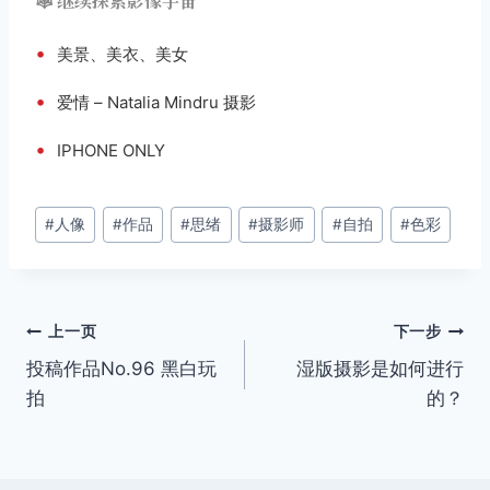
🕸️ 继续探索影像宇宙
•
美景、美衣、美女
•
爱情 – Natalia Mindru 摄影
•
IPHONE ONLY
文
#
人像
#
作品
#
思绪
#
摄影师
#
自拍
#
色彩
章
标
签：
文
上一页
下一步
投稿作品No.96 黑白玩
湿版摄影是如何进行
章
拍
的？
导
航