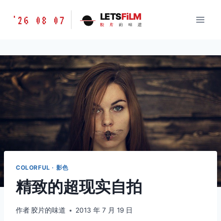
跳
胶
LETS
FiLM
'26 08 07
到
胶
片
的
味
道
片
内
的
容
味
道
LETSFILM
COLORFUL · 影色
精致的超现实自拍
作者
胶片的味道
2013 年 7 月 19 日