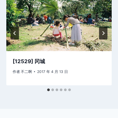
[12529] 冈城
作者
不二啊
2017 年 4 月 13 日