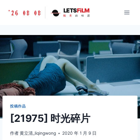
跳
胶
LETS
FiLM
'26 08 08
到
胶
片
的
味
道
片
内
的
容
味
道
LETSFILM
投稿作品
[21975] 时光碎片
作者
黄立清_liqingwong
2020 年 1 月 9 日