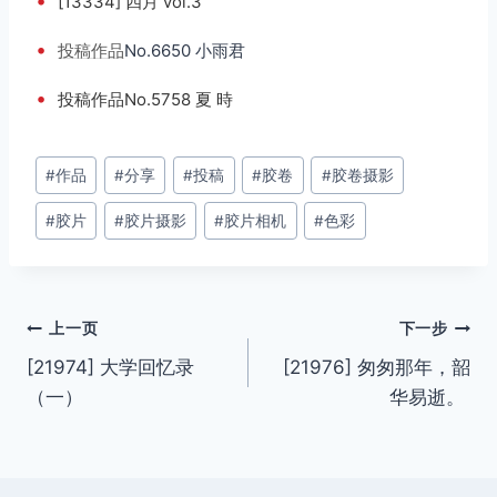
•
[13334] 四月 vol.3
•
投稿
作品
No.6650 小雨君
•
投稿作品No.5758 夏 時
文
#
作品
#
分享
#
投稿
#
胶卷
#
胶卷摄影
章
#
胶片
#
胶片摄影
#
胶片相机
#
色彩
标
签：
文
上一页
下一步
[21974] 大学回忆录
[21976] 匆匆那年，韶
章
（一）
华易逝。 ​​​​
导
航