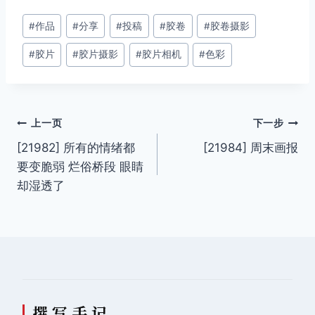
文
#
作品
#
分享
#
投稿
#
胶卷
#
胶卷摄影
章
#
胶片
#
胶片摄影
#
胶片相机
#
色彩
标
签：
文
上一页
下一步
[21982] 所有的情绪都
[21984] 周末画报
章
要变脆弱 烂俗桥段 眼睛
导
却湿透了
航
撰 写 手 记