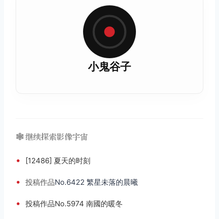
小鬼谷子
🕸️ 继续探索影像宇宙
•
[12486] 夏天的时刻
•
投稿
作品
No.6422 繁星未落的晨曦
•
投稿作品No.5974 南國的暖冬