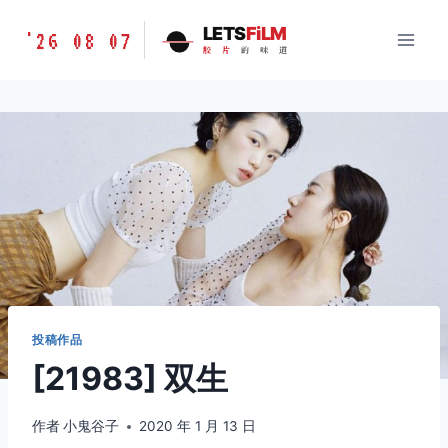
跳
胶
LETS
FiLM
'26 08 07
到
胶
片
的
味
道
片
内
的
容
味
道
LETSFILM
投稿作品
[21983] 双生
作者
小鬼谷子
2020 年 1 月 13 日