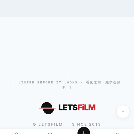
[ LISTEN BEFORE IT LOOKS · 看见之前，先学会倾
听 ]
LETS
FiLM
© LETSFILM
SINCE 2013
|