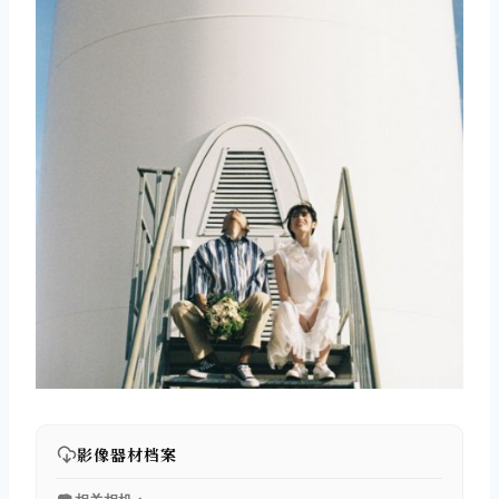
影像器材档案