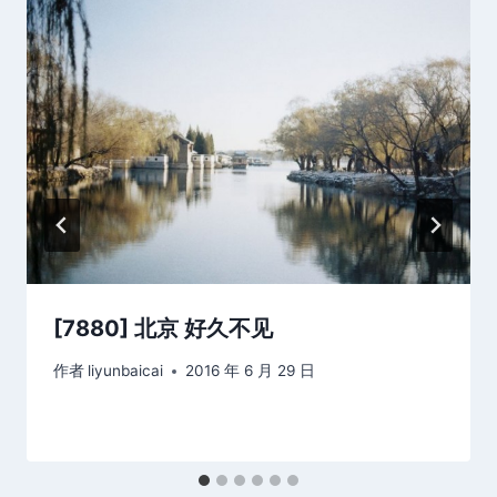
[7880] 北京 好久不见
作者
liyunbaicai
2016 年 6 月 29 日