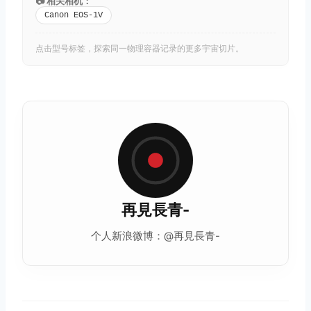
📷 相关相机：
Canon EOS-1V
点击型号标签，探索同一物理容器记录的更多宇宙切片。
再見長青-
个人新浪微博：@再見長青-