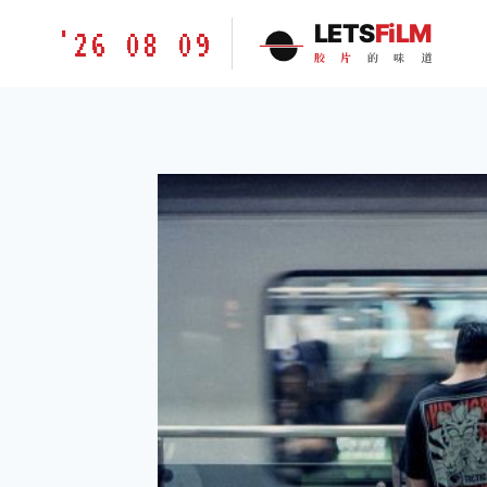
跳
胶
LETS
FiLM
'26 08 09
到
片
胶
片
的
味
道
内
的
容
味
道
LETSFILM