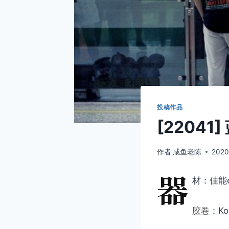
投稿作品
[22041
作者
咸鱼老陈
2020
器
材：佳能eo
胶卷
：Ko