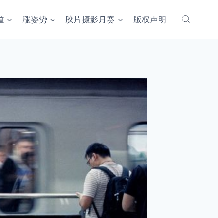
道
涨姿势
胶片摄影月赛
版权声明