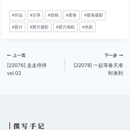
文
#
作品
#
分享
#
投稿
#
胶卷
#
胶卷摄影
章
#
胶片
#
胶片摄影
#
胶片相机
#
色彩
标
签：
文
上一页
下一步
[22076] 走走停停
[22078] 一起等春天准
章
vol.02
时来到
导
航
撰 写 手 记