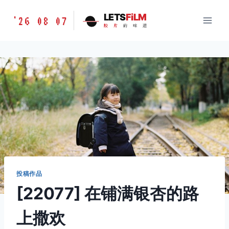
跳
胶
LETS
FiLM
'26 08 07
到
胶
片
的
味
道
片
内
的
容
味
道
LETSFILM
投稿作品
[22077] 在铺满银杏的路
上撒欢