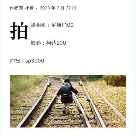
作者
茉-小糖
2020 年 2 月 22 日
拍
摄相机：尼康F100
胶卷
：柯达200
冲扫：sp3000