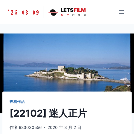
跳
胶
LETS
FiLM
'26 08 09
到
胶
片
的
味
道
片
内
的
容
味
道
LETSFILM
投稿作品
[22102] 迷人正片
作者
983030556
2020 年 3 月 2 日