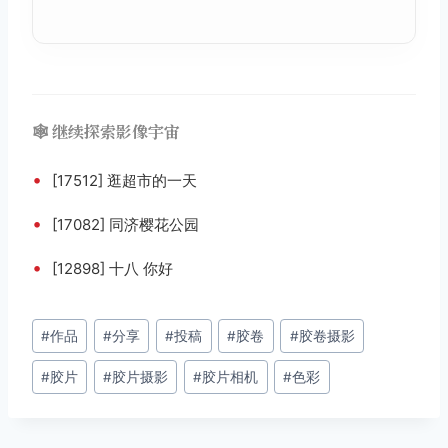
🕸️ 继续探索影像宇宙
•
[17512] 逛超市的一天
•
[17082] 同济樱花公园
•
[12898] 十八 你好
文
#
作品
#
分享
#
投稿
#
胶卷
#
胶卷摄影
章
#
胶片
#
胶片摄影
#
胶片相机
#
色彩
标
签：