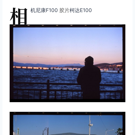
相
机尼康F100
胶片
柯达E100