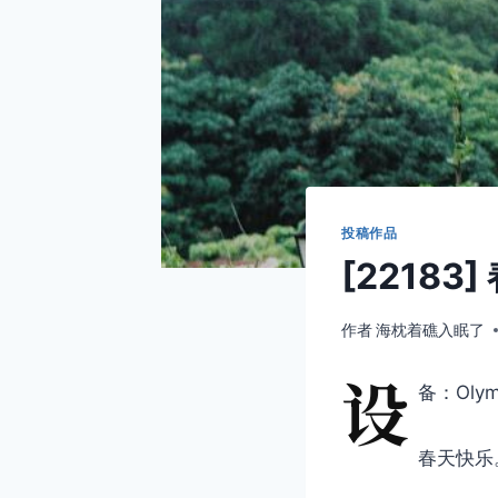
投稿作品
[22183]
作者
海枕着礁入眠了
设
备：Olym
春天快乐