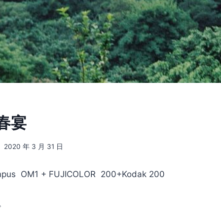
 春宴
2020 年 3 月 31 日
pus OM1 + FUJICOLOR 200+Kodak 200
。