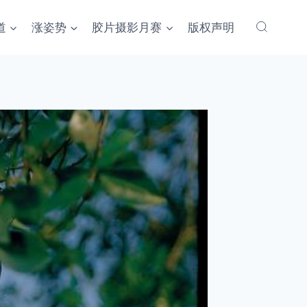
道
涨姿势
胶片摄影月赛
版权声明