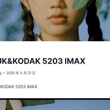
 JK&KODAK 5203 IMAX
g
2020 年 4 月 21 日
KODAK 5203 IMAX