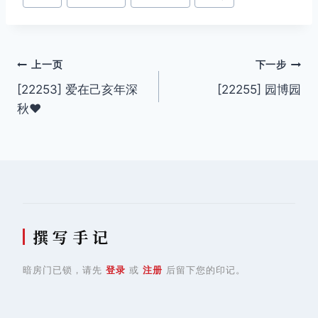
签：
文
上一页
下一步
[22253] 爱在己亥年深
[22255] 园博园
章
秋❤️
导
航
撰 写 手 记
暗房门已锁，请先
登录
或
注册
后留下您的印记。