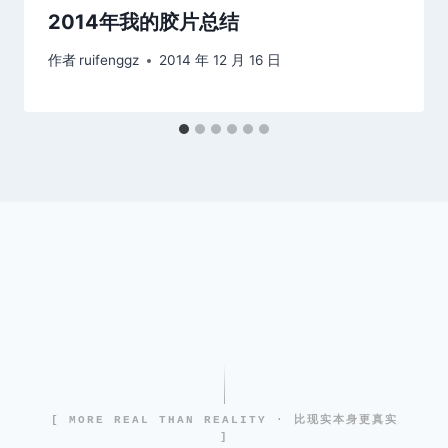
2014年我的胶片总结
作者
ruifenggz
2014 年 12 月 16 日
[ MORE REAL THAN REALITY · 比现实本身更真实
]