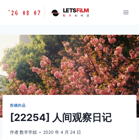
跳
胶
LETS
FiLM
'26 08 07
到
胶
片
的
味
道
片
内
的
容
味
道
LETSFILM
投稿作品
[22254] 人间观察日记
作者
数羊学姐
2020 年 4 月 24 日