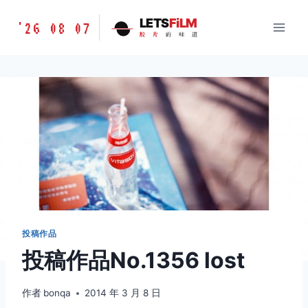
跳
胶
LETS
FiLM
'26 08 07
到
胶
片
的
味
道
片
内
的
容
味
道
LETSFILM
投稿作品
投稿作品No.1356 lost
作者
bonqa
2014 年 3 月 8 日