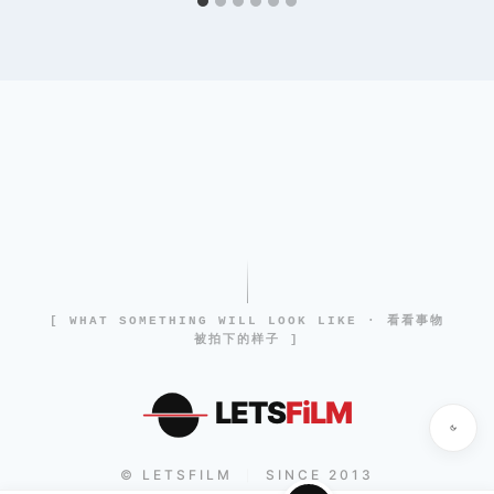
[ WHAT SOMETHING WILL LOOK LIKE · 看看事物
被拍下的样子 ]
LETS
FiLM
© LETSFILM
SINCE 2013
|