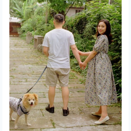
取消
搜索