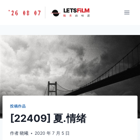
跳
胶
LETS
FiLM
'26 08 07
到
胶
片
的
味
道
片
内
的
容
味
道
LETSFILM
投稿作品
[22409] 夏.情绪
作者
晓曦
2020 年 7 月 5 日