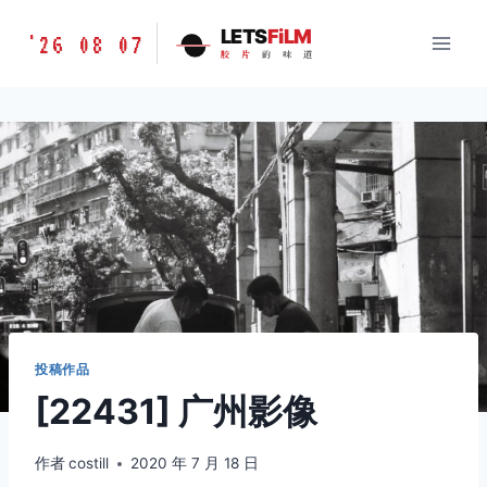
跳
胶
LETS
FiLM
'26 08 07
到
胶
片
的
味
道
片
内
的
容
味
道
LETSFILM
投稿作品
[22431] 广州影像
作者
costill
2020 年 7 月 18 日