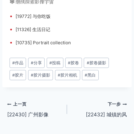
🕸️ 继续探索影像宇宙
•
[19772] 与你吃饭
•
[11326] 生活日记
•
[10735] Portrait collection
文
#
作品
#
分享
#
投稿
#
胶卷
#
胶卷摄影
章
#
胶片
#
胶片摄影
#
胶片相机
#
黑白
标
签：
文
上一页
下一步
[22430] 广州影像
[22432] 城镇的风
章
导