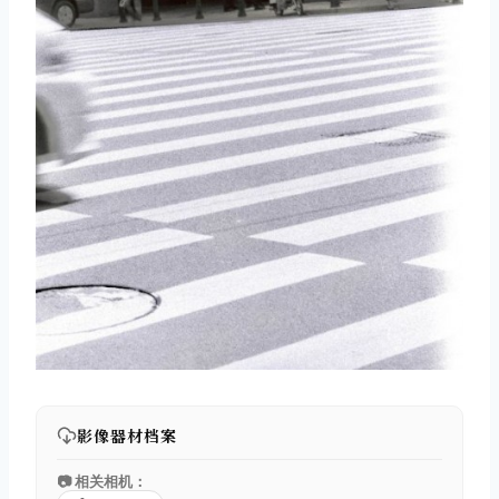
影像器材档案
📷 相关相机：