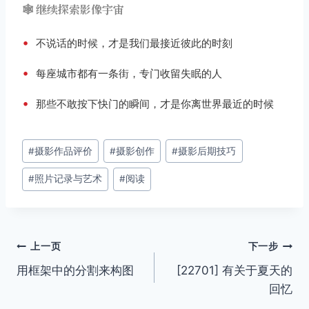
🕸️ 继续探索影像宇宙
•
不说话的时候，才是我们最接近彼此的时刻
•
每座城市都有一条街，专门收留失眠的人
•
那些不敢按下快门的瞬间，才是你离世界最近的时候
文
#
摄影作品评价
#
摄影创作
#
摄影后期技巧
章
#
照片记录与艺术
#
阅读
标
签：
文
上一页
下一步
用框架中的分割来构图
[22701] 有关于夏天的
章
回忆
导