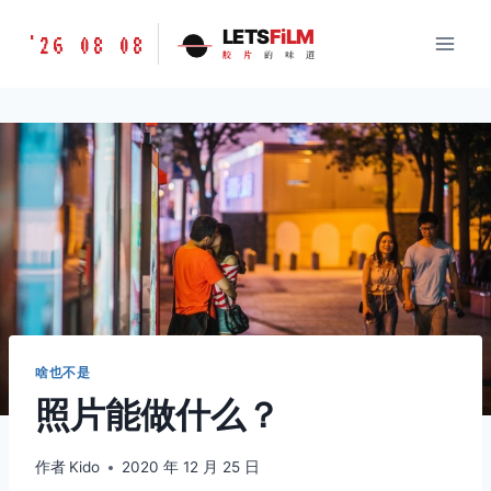
跳
胶
LETS
FiLM
'26 08 08
到
胶
片
的
味
道
片
内
的
容
味
道
LETSFILM
啥也不是
照片能做什么？
作者
Kido
2020 年 12 月 25 日