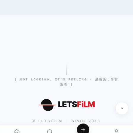
[ NOT LOOKING, IT'S FEELING · 是感受，而非
观看 ]
LETS
FiLM
© LETSFILM
SINCE 2013
|