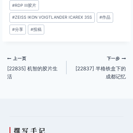
签：
#
RDP III胶片
#
ZEISS IKON VOIGTLANDER ICAREX 35S
#
作品
#
分享
#
投稿
文
上一页
下一步
[22835] 机智的胶片生
[22837] 半格铁盒下的
章
活
成都记忆
导
航
撰 写 手 记