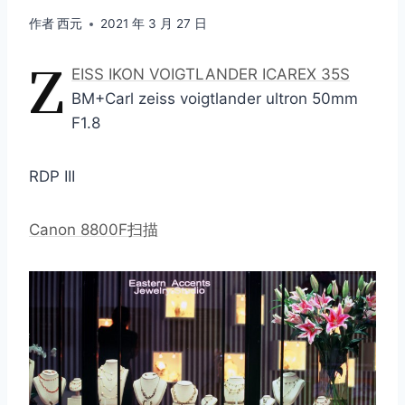
作者
西元
2021 年 3 月 27 日
Z
EISS IKON VOIGTLANDER ICAREX 35S
BM+Carl zeiss voigtlander ultron 50mm
F1.8
RDP III
Canon 8800F扫描