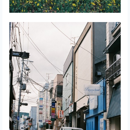
取消
搜索