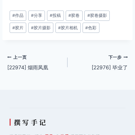
文
#
作品
#
分享
#
投稿
#
胶卷
#
胶卷摄影
章
#
胶片
#
胶片摄影
#
胶片相机
#
色彩
标
签：
文
上一页
下一步
[22974] 烟雨凤凰
[22976] 毕业了
章
导
航
撰 写 手 记