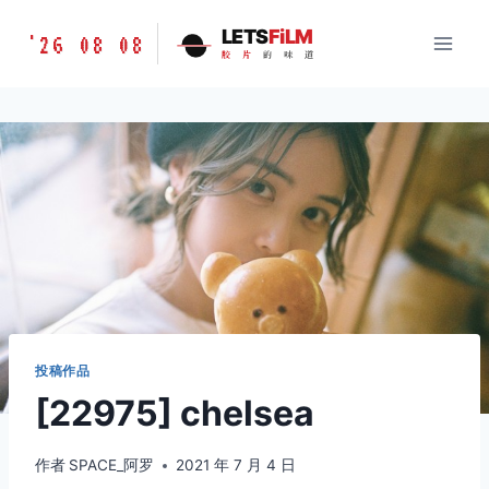
跳
胶
LETS
FiLM
'26 08 08
到
胶
片
的
味
道
片
内
的
容
味
道
LETSFILM
投稿作品
[22975] chelsea
作者
SPACE_阿罗
2021 年 7 月 4 日