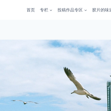
首页
专栏
投稿作品专区
胶片的味