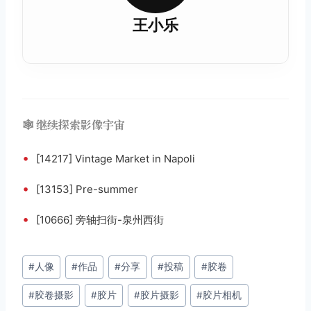
王小乐
🕸️ 继续探索影像宇宙
•
[14217] Vintage Market in Napoli
•
[13153] Pre-summer
•
[10666] 旁轴扫街-泉州西街
文
#
人像
#
作品
#
分享
#
投稿
#
胶卷
章
#
胶卷摄影
#
胶片
#
胶片摄影
#
胶片相机
标