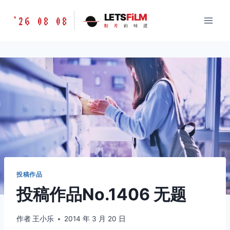
跳
胶
LETS
FiLM
'26 08 08
到
胶
片
的
味
道
片
内
的
容
味
道
LETSFILM
投稿作品
投稿作品No.1406 无题
作者
王小乐
2014 年 3 月 20 日