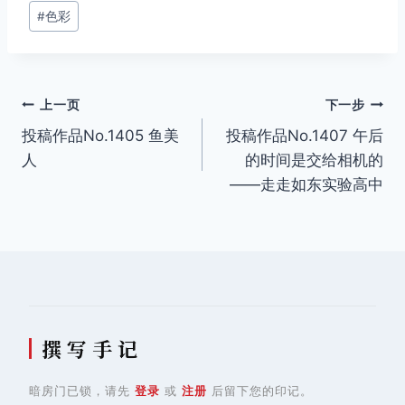
签：
#
色彩
文
上一页
下一步
投稿作品No.1405 鱼美
投稿作品No.1407 午后
章
人
的时间是交给相机的
导
——走走如东实验高中
航
撰 写 手 记
暗房门已锁，请先
登录
或
注册
后留下您的印记。