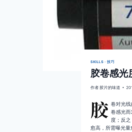
SKILLS · 技巧
胶卷感光
作者
胶片的味道
20
胶
卷对光线
卷感光而
度；反之
愈高，所需曝光量