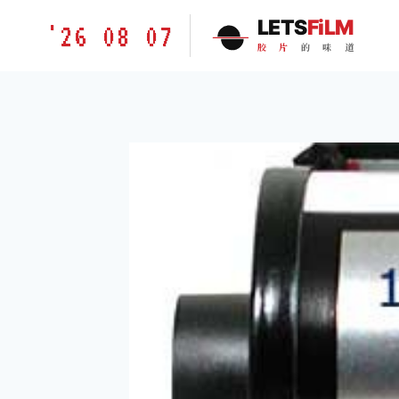
跳
胶
LETS
FiLM
'26 08 07
到
片
胶
片
的
味
道
内
的
容
味
道
LETSFILM