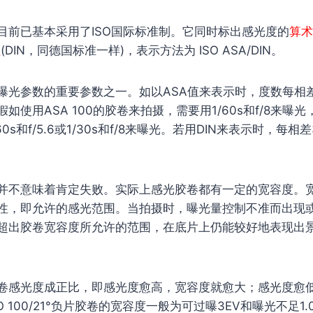
目前已基本采用了ISO国际标准制。它同时标出感光度的
算术
值
(DIN，同德国标准一样)，表示方法为 ISO ASA/DIN。
曝光参数的重要参数之一。如以ASA值来表示时，度数每相
使用ASA 100的胶卷来拍摄，需要用1/60s和f/8来曝光，
0s和f/5.6或1/30s和f/8来曝光。若用DIN来表示时，每
并不意味着肯定失败。实际上感光胶卷都有一定的宽容度。
性，即允许的感光范围。当拍摄时，曝光量控制不准而出现
超出胶卷宽容度所允许的范围，在底片上仍能较好地表现出
卷感光度成正比，即感光度愈高，宽容度就愈大；感光度愈
 100/21°负片胶卷的宽容度一般为可过曝3EV和曝光不足1