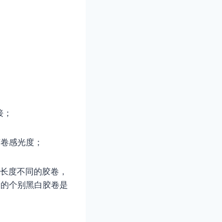
接；
胶卷感光度；
种长度不同的胶卷，
的的个别黑白胶卷是