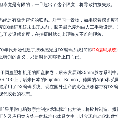
但毕竟是有限的，一旦超出了这个限度，将导致拍摄失败。
系统是有极为密切的联系。对于同一景物，如果胶卷感光度
度DX编码系统未出现以前，胶卷感光度均由人工手动设定。
忘了改设感光度，在拍摄时就会出现曝光不准的现象。
从70年代开始创建了胶卷感光度DX编码系统(简称
DX编码系统
么特别的含义，只是叫起来啷啷上口而已。
用于圆盘照相机用的圆盘胶卷，后来发展到35mm胶卷系列中。
R 100上，后来日本的Fujifilm、Konica、德国的Agfa和英
继采用了DX编码系统。现在国外生产的彩色胶卷都带有DX
现代胶卷的标志。
，即采用微电脑数字控制技术和标准化方法，将胶片制造、摄
工艺及应用纳入统一的标准化体系之中，以实现自动化和数