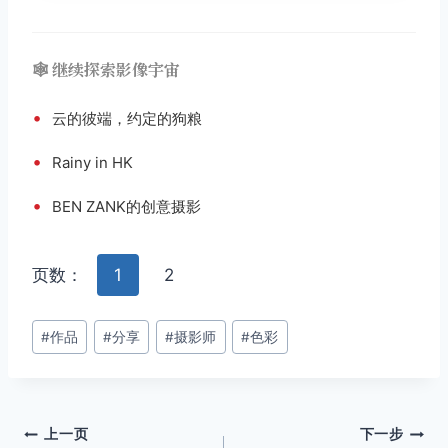
🕸️ 继续探索影像宇宙
•
云的彼端，约定的狗粮
•
Rainy in HK
•
BEN ZANK的创意摄影
页数：
1
2
文
#
作品
#
分享
#
摄影师
#
色彩
章
标
签：
文
上一页
下一步