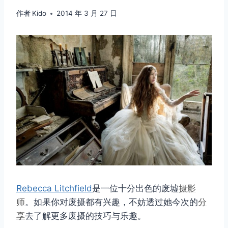
作者
Kido
2014 年 3 月 27 日
Rebecca Litchfield
是一位十分出色的废墟
摄影
师
。如果你对废摄都有兴趣，不妨透过她今次的
分
享
去了解更多废摄的技巧与乐趣。