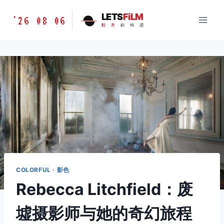
跳
胶
LETS
FiLM
'26 08 06
到
胶
片
的
味
道
片
内
的
容
味
道
LETSFILM
COLORFUL · 影色
Rebecca Litchfield：废
墟摄影师与她的奇幻旅程