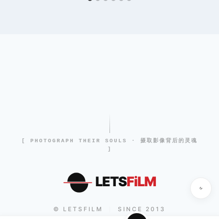
[ PHOTOGRAPH THEIR SOULS · 摄取影像背后的灵魂
]
LETS
FiLM
© LETSFILM
SINCE 2013
|