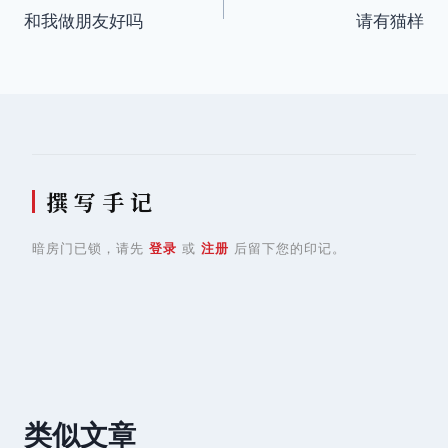
和我做朋友好吗
请有猫样
章
导
航
撰 写 手 记
暗房门已锁，请先
登录
或
注册
后留下您的印记。
类似文章