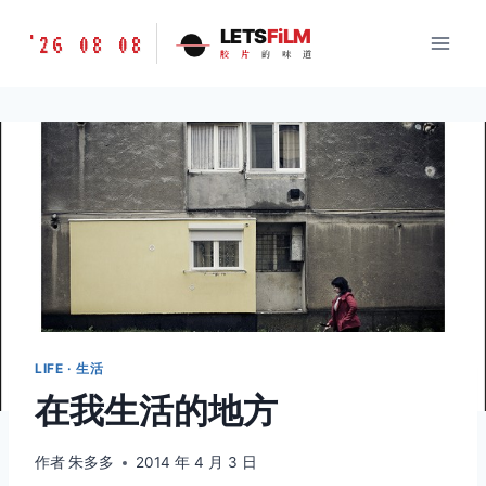
跳
胶
LETS
FiLM
'26 08 08
到
胶
片
的
味
道
片
内
的
容
味
道
LETSFILM
LIFE · 生活
在我生活的地方
作者
朱多多
2014 年 4 月 3 日