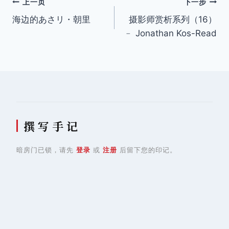
文
上一页
下一步
海边的あさリ・朝里
摄影师赏析系列（16）
章
﹣ Jonathan Kos-Read
导
航
撰 写 手 记
暗房门已锁，请先
登录
或
注册
后留下您的印记。