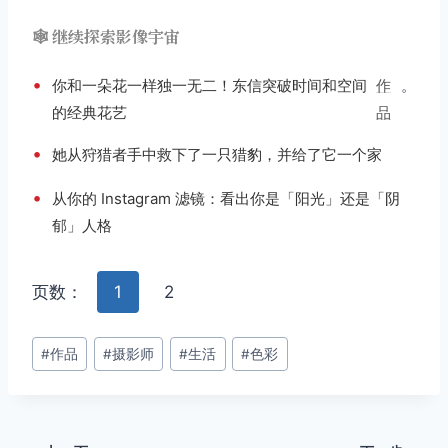
🕸️ 继续探索影像宇宙
•
你和一朵花一样独一无二！东信突破时间和空间
作
。
的经典花艺
品
•
她从狩猎者手中救下了一只猎豹，并给了它一个家
•
从你的 Instagram 滤镜：看出你是「阳光」还是「阴
郁」人格
页数：
1
2
文
#
作品
#
摄影师
#
生活
#
色彩
章
标
签：