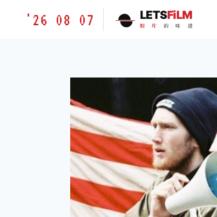
跳
胶
LETS
FiLM
'26 08 07
到
片
胶
片
的
味
道
内
的
容
味
道
LETSFILM