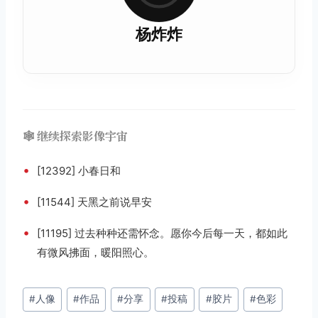
杨炸炸
🕸️ 继续探索影像宇宙
•
[12392] 小春日和
•
[11544] 天黑之前说早安
•
[11195] 过去种种还需怀念。愿你今后每一天，都如此
有微风拂面，暖阳照心。
文
#
人像
#
作品
#
分享
#
投稿
#
胶片
#
色彩
章