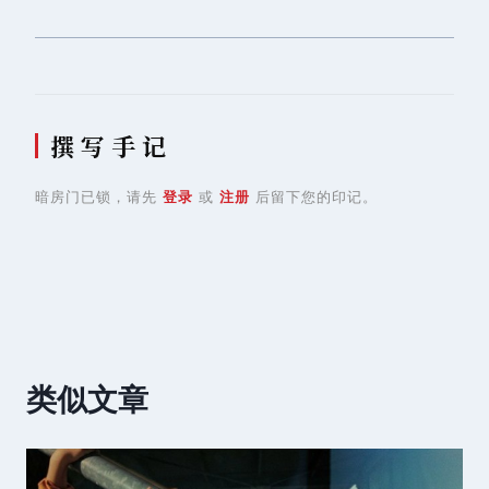
撰 写 手 记
暗房门已锁，请先
登录
或
注册
后留下您的印记。
类似文章