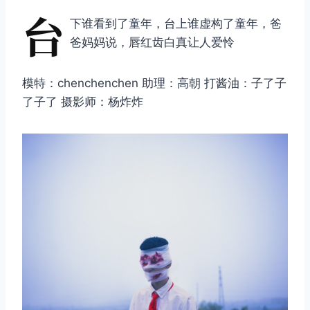
台
下谁看到了童年，台上谁虚构了童年，爸
爸妈妈说，唇红齿白真让人爱怜
模特：chenchenchen 助理：高朝 打酱油：子了子
了子了 摄影师：杨炸炸