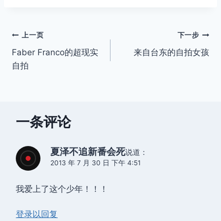
标
签：
文
上一页
下一步
Faber Franco的超现实
来自台东的自拍女孩
章
自拍
导
航
一条评论
夏泽不追新番会死
说道：
2013 年 7 月 30 日 下午 4:51
我爱上了这个少年！！！
登录以回复