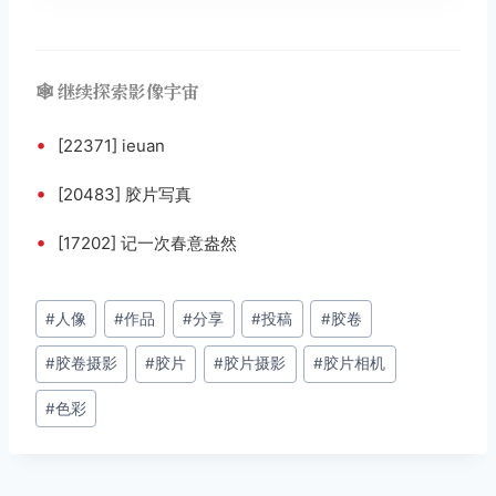
🕸️ 继续探索影像宇宙
•
[22371] ieuan
•
[20483] 胶片写真
•
[17202] 记一次春意盎然
文
#
人像
#
作品
#
分享
#
投稿
#
胶卷
章
#
胶卷摄影
#
胶片
#
胶片摄影
#
胶片相机
标
签：
#
色彩