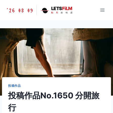
跳
胶
LETS
FiLM
'26 08 09
到
胶
片
的
味
道
片
内
的
容
味
道
LETSFILM
投稿作品
投稿作品No.1650 分開旅
行