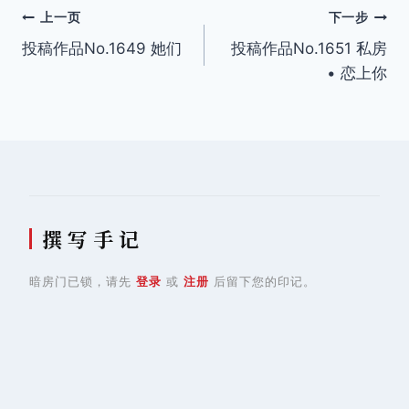
文
上一页
下一步
投稿作品No.1649 她们
投稿作品No.1651 私房
章
• 恋上你
导
航
撰 写 手 记
暗房门已锁，请先
登录
或
注册
后留下您的印记。