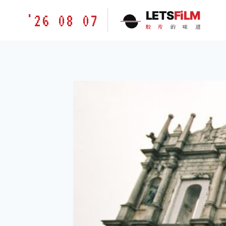
跳
胶
LETS
FiLM
'26 08 07
到
片
胶
片
的
味
道
内
的
容
味
道
LETSFILM