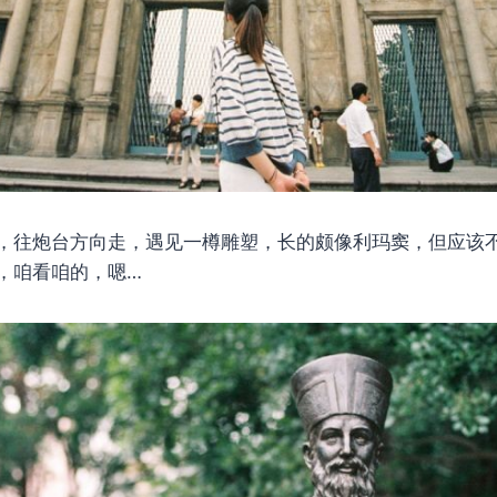
，往炮台方向走，遇见一樽雕塑，长的颇像利玛窦，但应该
，咱看咱的，嗯…