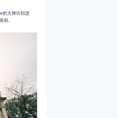
ne把大牌坊招进
在眼前。