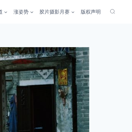
道
涨姿势
胶片摄影月赛
版权声明