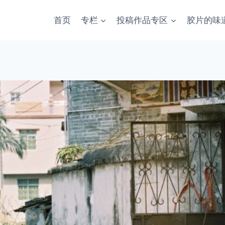
首页
专栏
投稿作品专区
胶片的味