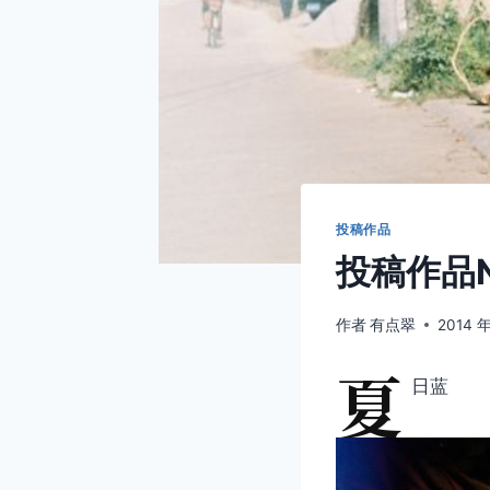
投稿作品
投稿作品N
作者
有点翠
2014 年
夏
日蓝