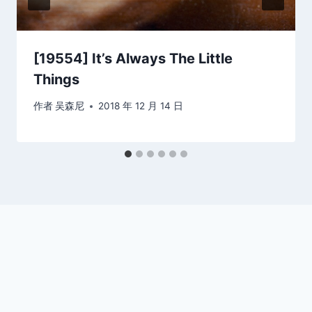
[19554] It’s Always The Little
Things
作者
吴森尼
2018 年 12 月 14 日