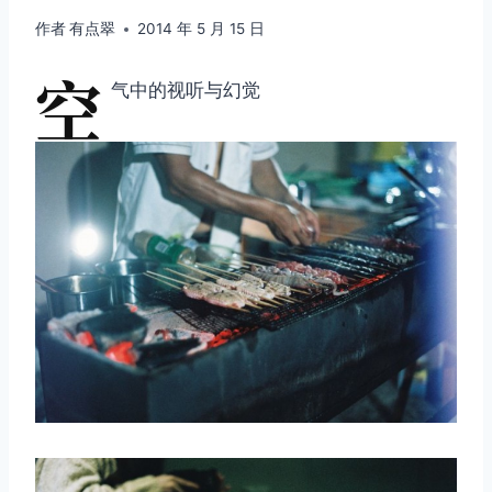
作者
有点翠
2014 年 5 月 15 日
空
气中的视听与幻觉