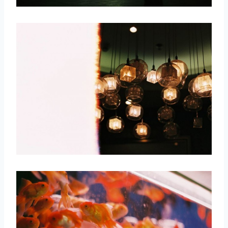
取消
搜索