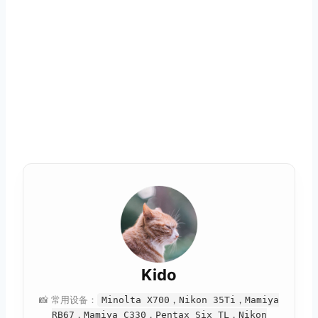
Kido
📸 常用设备：
Minolta X700，Nikon 35Ti，Mamiya
RB67，Mamiya C330，Pentax Six TL，Nikon