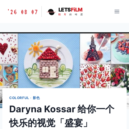
跳
胶
LETS
FiLM
'26 08 07
到
胶
片
的
味
道
片
内
的
容
味
道
LETSFILM
COLORFUL · 影色
Daryna Kossar 给你一个
快乐的视觉「盛宴」