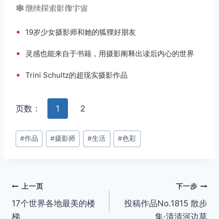
🕸️ 继续探索影像宇宙
•
19岁少女摄影师和她的狐狸好朋友
•
灵感也能来自于书籍，用摄影阐释出读后内心的世界
•
Trini Schultz的超现实摄影作品
页数：
1
2
文
#
作品
#
摄影师
#
生活
#
色彩
章
标
签：
文
上一页
下一步
17个世界各地最美的楼
投稿作品No.1815 散步
章
梯
集·清清河边草