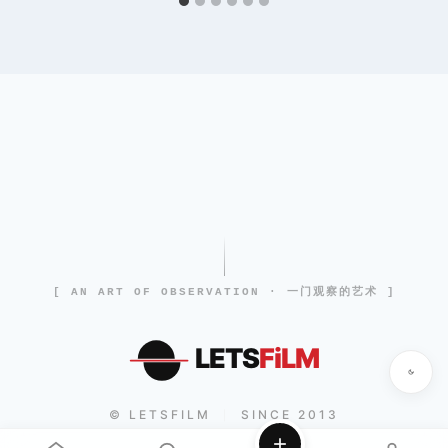
[ AN ART OF OBSERVATION · 一门观察的艺术 ]
LETS
FiLM
© LETSFILM
SINCE 2013
|