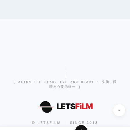
[ ALIGN THE HEAD, EYE AND HEART · 头脑、眼
睛与心灵的统一 ]
LETS
FiLM
© LETSFILM
SINCE 2013
|