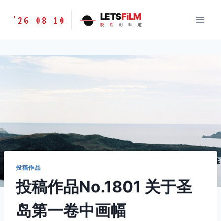
跳
胶
LETS
FiLM
'26 08 10
到
胶
片
的
味
道
片
内
的
容
味
道
LETSFILM
投稿作品
投稿作品No.1801 关于圣
岛第一卷中画幅