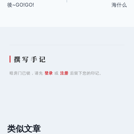
章
後~GO!GO!
海什么
导
航
撰 写 手 记
暗房门已锁，请先
登录
或
注册
后留下您的印记。
类似文章