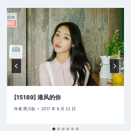
[15189] 港风的你
作者
黑川欲
2017 年 8 月 23 日