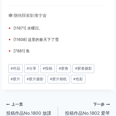
🕸️ 继续探索影像宇宙
•
[11671] 水曜日。
•
[11608] 这里的春天下了雪
•
[7881] 鱼
文
#
作品
#
分享
#
投稿
#
胶卷
#
胶卷摄影
章
#
胶片
#
胶片摄影
#
胶片相机
#
色彩
标
签：
文
上一页
下一步
投稿作品No.1800 放課
投稿作品No.1802 爱琴