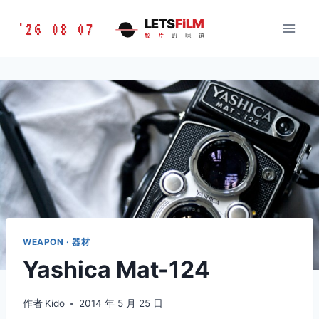
跳
胶
LETS
FiLM
'26 08 07
到
胶
片
的
味
道
片
内
的
容
味
道
LETSFILM
WEAPON · 器材
Yashica Mat-124
作者
Kido
2014 年 5 月 25 日