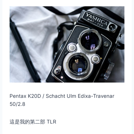
Pentax K20D / Schacht Ulm Edixa-Travenar
50/2.8
這是我的第二部 TLR