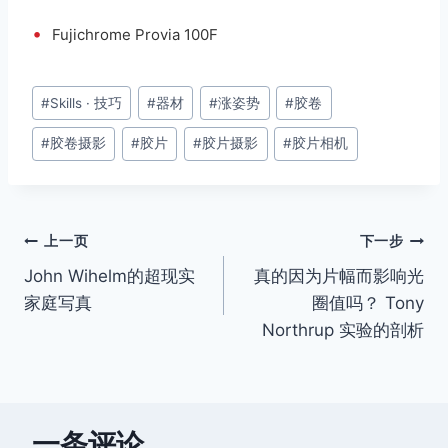
•
Fujichrome Provia 100F
文
#
Skills · 技巧
#
器材
#
涨姿势
#
胶卷
章
#
胶卷摄影
#
胶片
#
胶片摄影
#
胶片相机
标
签：
文
上一页
下一步
John Wihelm的超现实
真的因为片幅而影响光
章
家庭写真
圈值吗？ Tony
导
Northrup 实验的剖析
航
一条评论